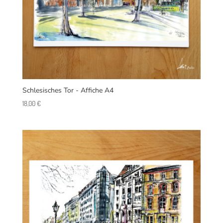
Schlesisches Tor - Affiche A4
18,00
€