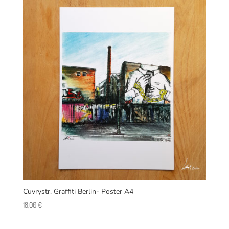
Cuvrystr. Graffiti Berlin- Poster A4
18,00
€