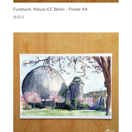
Funkturm, Messe ICC Berlin - Poster A4
18,00
€