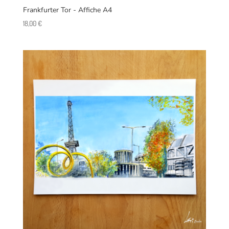
Frankfurter Tor - Affiche A4
18,00
€