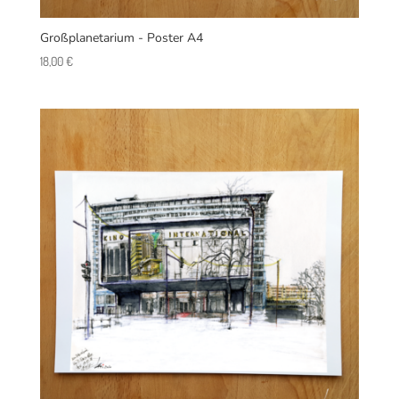
Großplanetarium - Poster A4
18,00
€