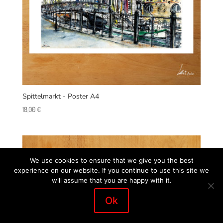
Spittelmarkt - Poster A4
18,00
€
We use cookies to ensure that we give you the best
experience on our website. If you continue to use this site we
will assume that you are happy with it.
Ok