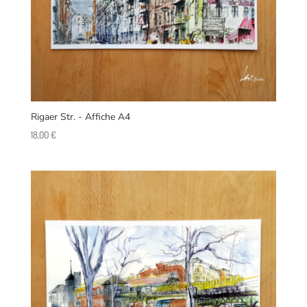
Rigaer Str. - Affiche A4
18,00
€