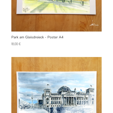
Park am Gleisdreieck - Poster A4
18,00
€