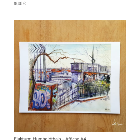
18,00
€
Flakturm Humboldthain - Affiche A4