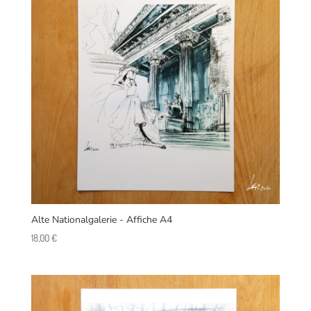
Alte Nationalgalerie - Affiche A4
18,00
€