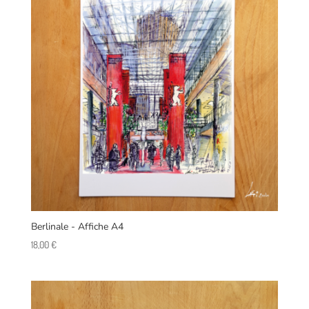
Berlinale - Affiche A4
18,00
€