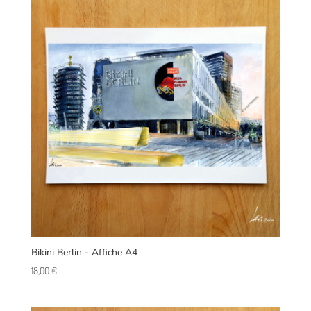
Bikini Berlin - Affiche A4
18,00
€