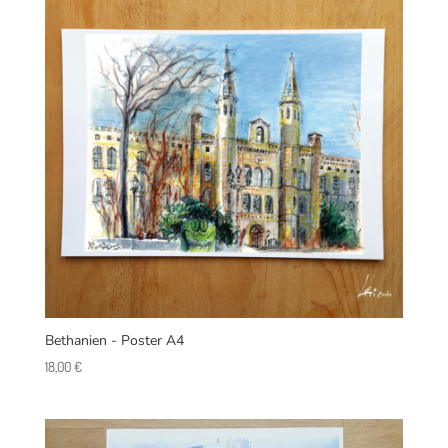
Bethanien - Poster A4
18,00
€