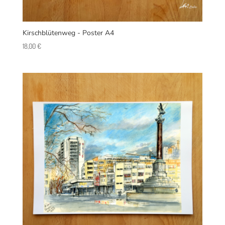
Kirschblütenweg - Poster A4
18,00
€