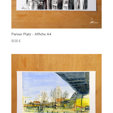
Pariser Platz - Affiche A4
18,00
€