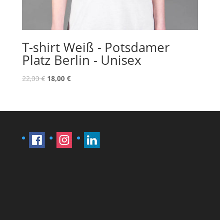
T-shirt Weiß - Potsdamer
Platz Berlin - Unisex
Original
Current
22,00
€
18,00
€
price
price
was:
is:
22,00 €.
18,00 €.