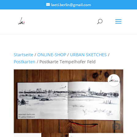
laeti.berlin@gmail.com
Startseite
/
ONLINE-SHOP
/
URBAN SKETCHES
/
Postkarten
/ Postkarte Tempelhofer Feld