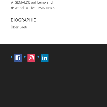
✯
GEMÄLDE auf Leinwand
✯
Wand- & Live- PAINTINGS
BIOGRAPHIE
Über Laeti