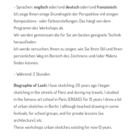
- Sprachen:
englisch
oder/und
deutsch
oder/und
französisch
.
Ich zeige Ihnen einige Grundregeln der Perspektive mit einigen
Kompositions- oder Farbvorstellungen. Das hängt von dem
Programm des Workshops ab.
Wir werden gemeinsam die für Sie am besten geeignete Technik
herausfinden.
Ich werde versuchen, Ihnen zu zeigen, wie Sie Ihren Stil und Ihren
persönlichen Weg im Bereich des Zeichnens und/oder Malens
finden können.
- Während: 2 Stunden
Biographie of Laeti:
I love sketching. 20 years ago I began
sketching in the streets of Paris and during my travels. I studied
in the famous art school in Paris (ENSAD). For 15 years I drew a lot
of urban sketches in Berlin. I although teached drawing in some
festivals, for school groups, and for private lessons (ex.
architecture), etc.
These workshops urban sketches existing for now 13 years.