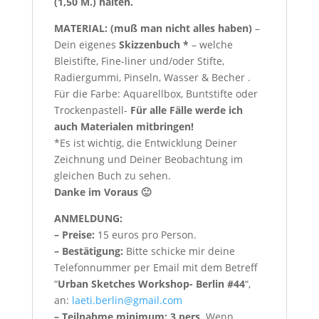
(1,50 M.) halten.
MATERIAL: (muß man nicht alles haben)
–
Dein eigenes
Skizzenbuch
*
– welche
Bleistifte, Fine-liner und/oder Stifte,
Radiergummi, Pinseln, Wasser & Becher
.
Für die Farbe: Aquarellbox, Buntstifte oder
Trockenpastell-
Für alle Fälle werde ich
auch Materialen mitbringen!
*
Es ist wichtig, die Entwicklung Deiner
Zeichnung und Deiner Beobachtung im
gleichen Buch zu sehen
.
Danke im Voraus 🙂
ANMELDUNG:
– Preise:
15 euros pro Person.
– Bestätigung:
Bitte schicke mir deine
Telefonnummer per Email mit dem Betreff
“
Urban Sketches Workshop- Berlin #44
“,
an:
laeti.berlin@gmail.com
– Teilnahme minimum: 3 pers.
Wenn