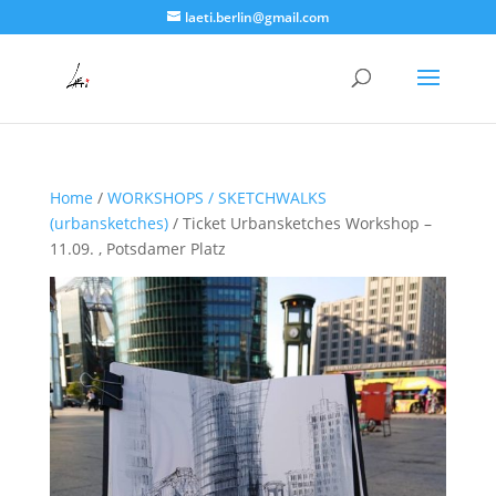
laeti.berlin@gmail.com
Home
/
WORKSHOPS / SKETCHWALKS
(urbansketches)
/ Ticket Urbansketches Workshop –
11.09. , Potsdamer Platz