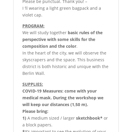
Please be punctual. Thank you! –
I ‘ll wearing a light green bagpack and a
violet cap.
PROGRAM:
We will study together
basic rules of the
perspective with some skills for the
composition and the color
.
In the heart of the city, we will observe the
skyscrapers and the space. This business
district is both historic and unique with the
Berlin Wall.
SUPPLIES:
COVID-19 Measures: come with your
medical mask. During the workshop we
will keep our distances (1,50 m).
Please bring:
1)
A medium sized / larger
sketchbook*
or
a block papers.
*
It’s important to see the evolution of your