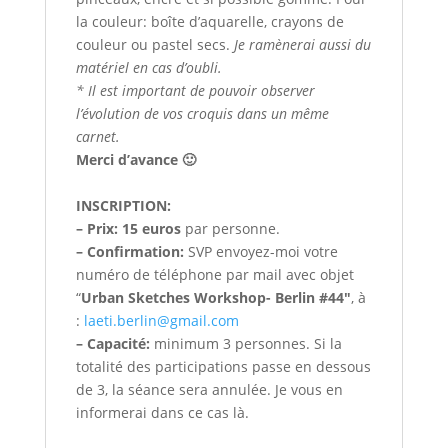
la couleur: boîte d’aquarelle, crayons de
couleur ou pastel secs.
Je ramènerai aussi du
matériel en cas d’oubli.
* Il est important de pouvoir observer
l’évolution de vos croquis dans un même
carnet.
Merci d’avance 🙂
INSCRIPTION:
– Prix:
15 euros
par personne.
– Confirmation:
SVP envoyez-moi votre
numéro de téléphone par mail avec objet
“
Urban Sketches Workshop- Berlin #44″
, à
:
laeti.berlin@gmail.com
– Capacité:
minimum 3 personnes. Si la
totalité des participations passe en dessous
de 3, la séance sera annulée. Je vous en
informerai dans ce cas là.