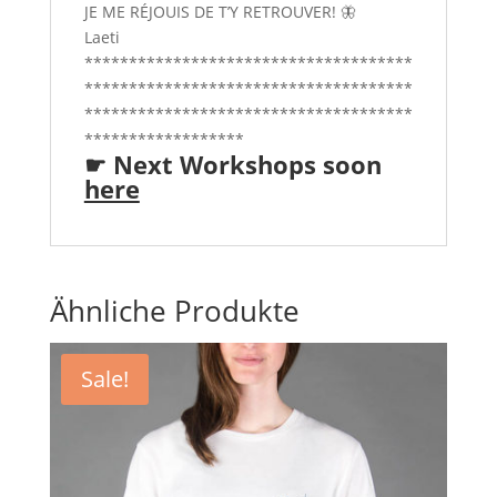
JE ME RÉJOUIS DE T’Y RETROUVER! 🦋
Laeti
*************************************
*************************************
*************************************
******************
☛
Next Workshops soon
here
Ähnliche Produkte
Sale!