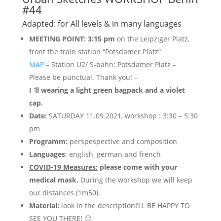
#44
Adapted: for All levels & in many languages
MEETING POINT: 3:15 pm
on the Leipziger Platz,
front the train station “Potsdamer Platz”
MAP
– Station U2/ S-bahn: Potsdamer Platz
–
Please be punctual. Thank you! –
I ‘ll wearing a light green bagpack and a violet
cap.
Date:
SATURDAY 11.09.2021, workshop : 3:30 – 5:30
pm
Programm:
perspespective and composition
Languages
: english, german and french
COVID-19 Measures:
please come with your
medical mask.
During the workshop we will keep
our distances (1m50).
Material:
look in the descriptionI’LL BE HAPPY TO
SEE YOU THERE! 🙂