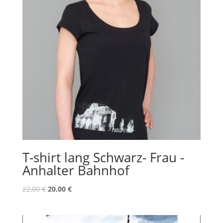
T-shirt lang Schwarz- Frau -
Anhalter Bahnhof
Original
Current
22,00
€
20,00
€
price
price
was:
is:
22,00 €.
20,00 €.