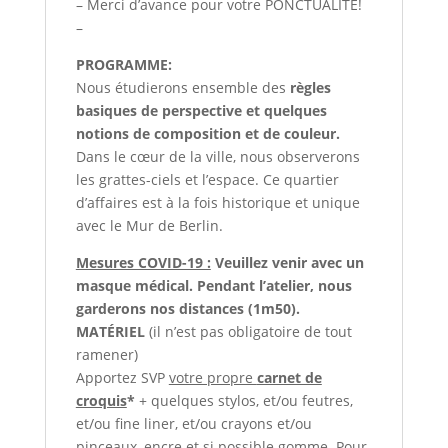
– Merci d’avance pour votre PONCTUALITÉ!
–
PROGRAMME:
Nous étudierons ensemble des
règles
basiques de perspective
et quelques
notions de composition et de couleur.
Dans le cœur de la ville, nous observerons
les grattes-ciels et l’espace. Ce quartier
d’affaires est à la fois historique et unique
avec le Mur de Berlin.
Mesures COVID-19 :
Veuillez venir avec un
masque médical. Pendant l’atelier, nous
garderons nos distances (1m50).
MATÉRIEL
(il n’est pas obligatoire de tout
ramener)
Apportez SVP
votre propre
carnet de
croquis
*
+ quelques stylos, et/ou feutres,
et/ou fine liner, et/ou
crayons et/ou
pinceaux, encre et si possible gomme. Pour