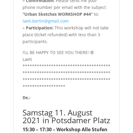
– Confirmation:
Please send me your
phone number per email with the subject
“Urban Sketches WORKSHOP #44”
to:
laeti.berlin@gmail.com
– Participation:
This workshop will not take
place (ticket refunded) with less than 3
participants.
I’LL BE HAPPY TO SEE YOU THERE! 🦋
Laeti
*************************************
*************************************
*************************************
******************
De.:
Samstag 11. August
2021 in Potsdamer Platz
15:30 – 17:30
– Workshop Alle Stufen