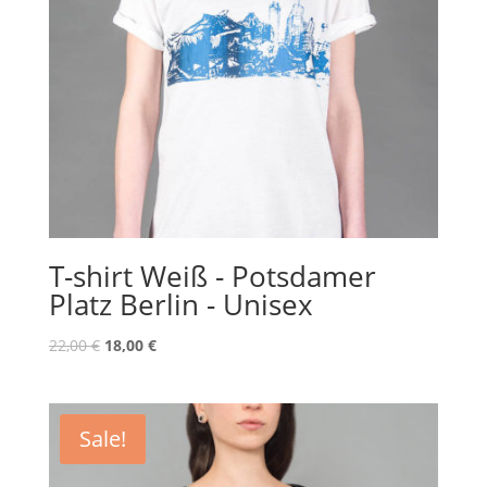
T-shirt Weiß - Potsdamer
Platz Berlin - Unisex
Original
Current
22,00
€
18,00
€
price
price
was:
is:
22,00 €.
18,00 €.
Sale!