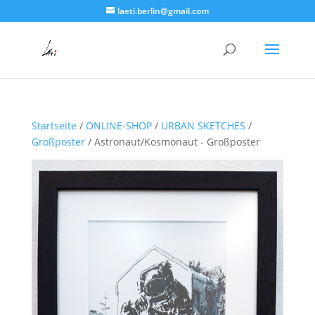
laeti.berlin@gmail.com
Startseite
/
ONLINE-SHOP
/
URBAN SKETCHES
/
Großposter
/ Astronaut/Kosmonaut - Großposter