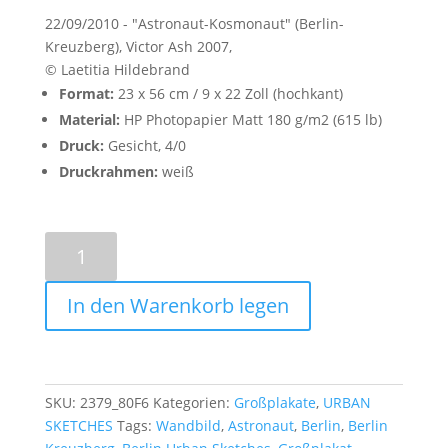
22/09/2010 - "Astronaut-Kosmonaut" (Berlin-
Kreuzberg), Victor Ash 2007,
© Laetitia Hildebrand
Format:
23 x 56 cm / 9 x 22 Zoll (hochkant)
Material:
HP Photopapier Matt 180 g/m2 (615 lb)
Druck:
Gesicht, 4/0
Druckrahmen:
weiß
Astronaut/Kosmonaut
-
Große
In den Warenkorb legen
Postermenge
SKU:
2379_80F6
Kategorien:
Großplakate
,
URBAN
SKETCHES
Tags:
Wandbild
,
Astronaut
,
Berlin
,
Berlin