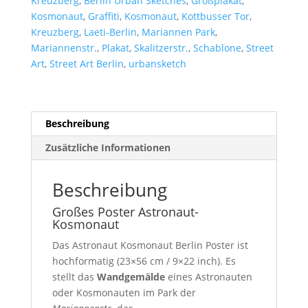
Kreuzberg
,
Berlin Urban Sketches
,
Großplakat
,
Kosmonaut
,
Graffiti
,
Kosmonaut
,
Kottbusser Tor
,
Kreuzberg
,
Laeti-Berlin
,
Mariannen Park
,
Mariannenstr.
,
Plakat
,
Skalitzerstr.
,
Schablone
,
Street
Art
,
Street Art Berlin
,
urbansketch
Beschreibung
Zusätzliche Informationen
Beschreibung
Großes Poster Astronaut-
Kosmonaut
Das Astronaut Kosmonaut Berlin Poster ist
hochformatig (23×56 cm / 9×22 inch). Es
stellt das
Wandgemälde
eines Astronauten
oder Kosmonauten im Park der