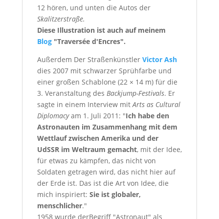
12 hören, und unten die Autos der
Skalitzerstraße.
Diese Illustration ist auch auf meinem
Blog
"Traversée d'Encres".
Außerdem Der Straßenkünstler
Victor Ash
dies 2007 mit schwarzer Sprühfarbe und
einer großen Schablone (22 × 14 m) für die
3. Veranstaltung des
Backjump-Festivals
. Er
sagte
in einem Interview mit
Arts as Cultural
Diplomacy
am 1. Juli 2011: "
Ich habe den
Astronauten im Zusammenhang mit dem
Wettlauf zwischen Amerika und der
UdSSR im Weltraum gemacht
, mit der Idee,
für etwas zu kämpfen, das nicht von
Soldaten getragen wird, das nicht hier auf
der Erde ist.
Das ist die Art von Idee, die
mich inspiriert:
Sie ist globaler,
menschlicher
."
1958
wurde
der
Begriff
"
Astronaut"
als