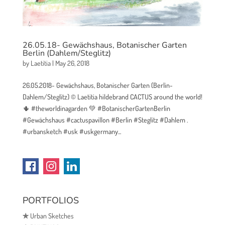
26.05.18- Gewächshaus, Botanischer Garten
Berlin (Dahlem/Steglitz)
by
Laetitia
|
May 26, 2018
26.05.2018- Gewächshaus, Botanischer Garten (Berlin-
Dahlem/Steglitz) © Laetitia hildebrand CACTUS around the world!
🌵 #theworldinagarden 💚 #BotanischerGartenBerlin
#Gewächshaus #cactuspavillon #Berlin #Steglitz #Dahlem .
#urbansketch #usk #uskgermany...
PORTFOLIOS
✯
Urban Sketches