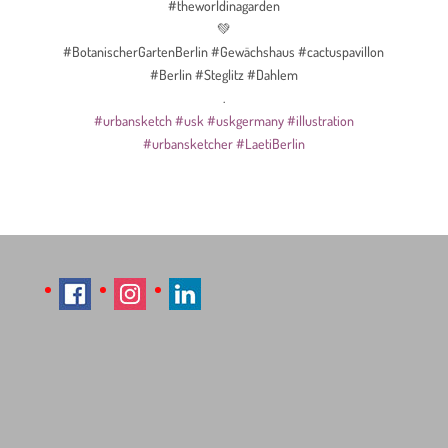
#theworldinagarden
💚
#BotanischerGartenBerlin #Gewächshaus #cactuspavillon
#Berlin #Steglitz #Dahlem
.
#urbansketch
#usk
#uskgermany
#illustration
#urbansketcher
#LaetiBerlin