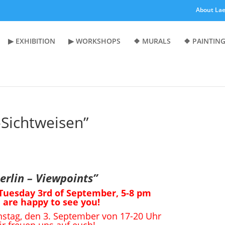
About Lae
▶︎ EXHIBITION
▶︎ WORKSHOPS
❖ MURALS
❖ PAINTING
-Sichtweisen”
erlin – Viewpoints”
Tuesday 3rd of September, 5-8 pm
 are happy to see you!
nstag, den 3. September von 17-20 Uhr