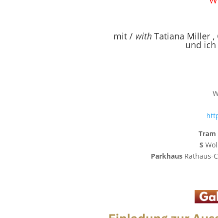
Wi
mit /
with
Tatiana Miller
,
und ich
W
htt
Tram 
S
Wol
Parkhaus
Rathaus-Ce