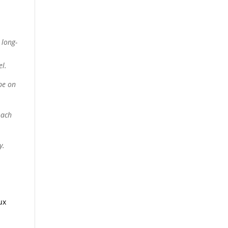
.
 long-
el.
be on
oach
y.
ux