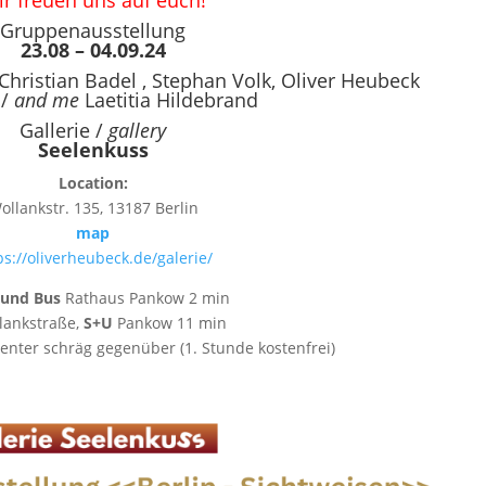
r freuen uns auf euch!
Gruppenausstellung
23.08
– 04.09.24
Christian Badel
,
Stephan Volk
,
Oliver Heubeck
 /
and me
Laetitia Hildebrand
Gallerie /
gallery
Seelenkuss
Location:
ollankstr. 135, 13187 Berlin
map
ps://oliverheubeck.de/galerie/
und Bus
Rathaus Pankow 2 min
lankstraße,
S+U
Pankow 11 min
nter schräg gegenüber (1. Stunde kostenfrei)