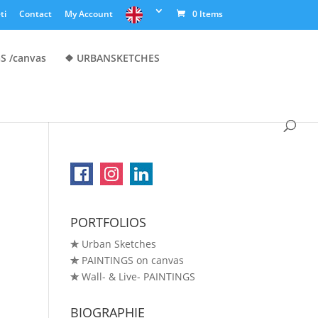
ti
Contact
My Account
0 Items
S /canvas
❖ URBANSKETCHES
PORTFOLIOS
✯
Urban Sketches
✯
PAINTINGS on canvas
✯
Wall- & Live- PAINTINGS
BIOGRAPHIE