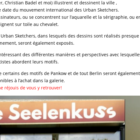
r, Christian Badel et moi) illustrent et dessinent la ville ,
e date du mouvement international des
Urban Sketchers
.
sinateurs, ou se concentrent sur l’aquarelle et la sérigraphie, ou e
ignent sur toile au chevalet.
s Urban Sketchers, dans lesquels des dessins sont réalisés presque
nement, seront également exposés.
éressant des différentes manières et perspectives avec lesquelle
tistes abordent leurs motifs.
e certains des motifs de Pankow et de tout Berlin seront égalemen
nibles à l’achat dans la galerie.
e réjouis de vous y retrouver!