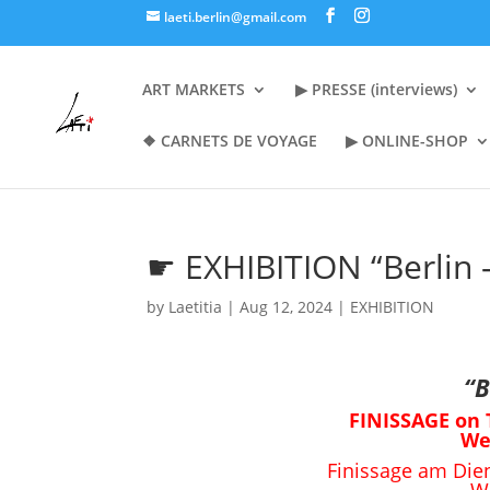
laeti.berlin@gmail.com
ART MARKETS
▶︎ PRESSE (interviews)
❖ CARNETS DE VOYAGE
▶︎ ONLINE-SHOP
☛ EXHIBITION “Berlin 
by
Laetitia
|
Aug 12, 2024
|
EXHIBITION
“B
FINISSAGE on 
We
Finissage am Die