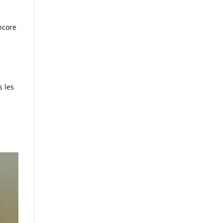
ncore
s les
t