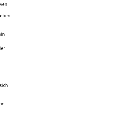
ven.
 leben
ein
der
sich
von