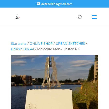
laeti.berlin@gmail.com
Startseite
/
ONLINE-SHOP
/
URBAN SKETCHES
/
Drucke Din A4
/ Molecule Men - Poster A4