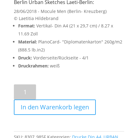
Berlin Urban Sketches Laeti-Berlin:
28/06/2018 - Mocule Men (Berlin- Kreuzberg)
© Laetitia Hildebrand
Format:
Vertikal- Din A4 (21 x 29,7 cm) / 8.27 x
11.69 Zoll
Material:
PlanoCard- "Diplomatenkarton" 260g/m2
(888.5 lb.in2)
Druck:
Vorderseite/Rückseite - 4/1
Druckrahmen:
weiß
Molecule
Men
-
In den Warenkorb legen
Poster
A4
Menge
SKU:
8307_985F
Kategorien:
Drucke Din A4
,
URBAN