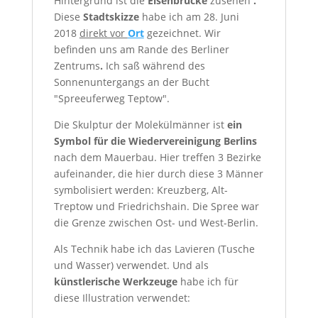
Hintergrund ist die
Elsenbrücke
zu
sehen
.
Diese
Stadtskizze
habe ich am 28. Juni
2018
direkt vor
Ort
gezeichnet. Wir
befinden uns am
Rande des
Berliner
Zentrums
.
Ich saß während des
Sonnenuntergangs an der Bucht
"Spreeuferweg Teptow".
Die Skulptur der Molekülmänner ist
ein
Symbol für die Wiedervereinigung Berlins
nach dem Mauerbau. Hier treffen 3 Bezirke
aufeinander, die hier durch diese 3 Männer
symbolisiert werden: Kreuzberg, Alt-
Treptow und Friedrichshain. Die Spree war
die Grenze zwischen Ost- und West-Berlin.
Als Technik habe ich das Lavieren (Tusche
und Wasser) verwendet. Und als
künstlerische Werkzeuge
habe ich für
diese Illustration verwendet: