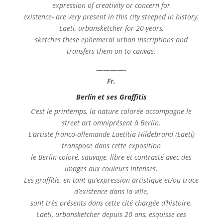
expression of creativity or concern for
existence- are very present in this city steeped in history.
Laeti, urbansketcher for 20 years,
sketches these ephemeral urban inscriptions and
transfers them on to canvas.
————-
Fr.
Berlin et ses Graffitis
C’est le printemps, la nature colorée accompagne le
street art omniprésent à Berlin.
L’artiste franco-allemande Laetitia Hildebrand (Laeti)
transpose dans cette exposition
le Berlin coloré, sauvage, libre et contrasté avec des
images aux couleurs intenses.
Les graffitis, en tant qu’expression artistique et/ou trace
d’existence dans la ville,
sont très présents dans cette cité chargée d’histoire.
Laeti, urbansketcher depuis 20 ans, esquisse ces