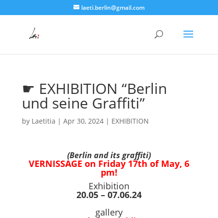
laeti.berlin@gmail.com
☛ EXHIBITION “Berlin
und seine Graffiti”
by
Laetitia
|
Apr 30, 2024
|
EXHIBITION
(Berlin and its graffiti)
VERNISSAGE on Friday 17th of May, 6
pm!
Exhibition
20.05
– 07.06.24
gallery