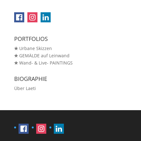
PORTFOLIOS
✯
Urbane Skizzen
✯
GEMÄLDE auf Leinwand
✯
Wand- & Live- PAINTINGS
BIOGRAPHIE
Über Laeti