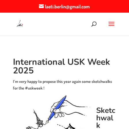
laeti.berlin@gmail.com
International USK Week
2025
I’m very happy to propose this year again some sketchwalks
for the #uskweek !
Sketc
hwal
k