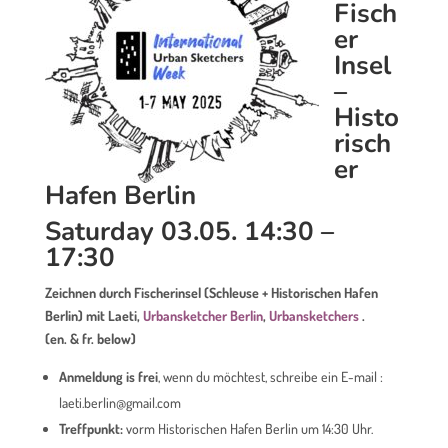
Fisch
er
Insel
–
Histo
risch
er
Hafen Berlin
Saturday
03.05.
14:30 –
17:30
Zeichnen durch Fischerinsel (Schleuse + Historischen Hafen
Berlin) mit Laeti,
Urbansketcher Berlin
,
Urbansketchers
.
(en. & fr. below)
Anmeldung is frei
, wenn du möchtest, schreibe ein E-mail :
laeti.berlin@gmail.com
Treffpunkt:
vorm Historischen Hafen Berlin um 14:30 Uhr.