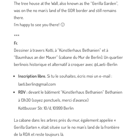
The tree house at the Wall, also known as the “Gerilla Garden”,
was on the no man’s land of the GDR border and still remains
there.
I’m happy to see you there! 🙂
***
Fr.
Dessiner à travers Kotti, à “Künstlerhaus Bethanien” et à
“Baumhaus an der Mauer” (cabane du Mur de Berlin). Un quartier
berlinois historique et alternatif à croquer avec @Laeti-Berlin
Inscription libre.
Si tu le souhaites, écris moi un e-mail :
laeti.berlin@gmail.com
RDV :
devant le bâtiment “Künstlerhaus Bethanien” Bethanien
à 13h30 (soyez ponctuels, merci d’avance)
Kottbusser Str. 10/d, 10999 Berlin
La cabane dans les arbres près du mur, également appelée «
Gerilla Garten », était située sur le no man’s land de la frontière
de la RDA et reste toujours là.