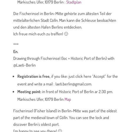
Märkisches Ufer, 10179 Berlin :
Stadtplan
Die Fischerinsel in Berlin-Mitte gehörte zum ältesten Teil der
mittelalterlichen Stadt Cölln. Man kann die Schleuse beobachten
und den ältesten Hafen Berlins entdecken.
Ich freue mich euch zu treffen! 🙂
***
En.
Drawing through Fischerinsel (loc + Historic Port of Berlin) with
@Laeti-Berlin
Registration is free,
if you like: just click here “Accept” for the
event and write a mail : laeti.berlin@gmail.com.
Meeting point:
in front of Historic Port of Berlin ar 2:30 pm.
Märkisches Ufer, 10179 Berlin
Map
Fischerinsel (Fisher Island) in Berlin-Mitte was part of the oldest
part of the medieval town of Cölln. You can see the lock and
discover Berlin’s oldest port.
I’m happy to see you there! 🙂