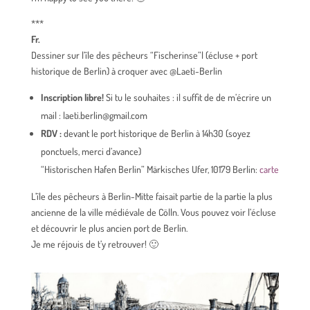
***
Fr.
Dessiner sur l’île des pêcheurs “Fischerinse”l (écluse + port
historique de Berlin) à croquer avec @Laeti-Berlin
Inscription libre!
Si tu le souhaites : il suffit de de m’écrire un
mail : laeti.berlin@gmail.com
RDV :
devant le port historique de Berlin à 14h30 (soyez
ponctuels, merci d’avance)
“Historischen Hafen Berlin” Märkisches Ufer, 10179 Berlin:
carte
L’île des pêcheurs à Berlin-Mitte faisait partie de la partie la plus
ancienne de la ville médiévale de Cölln. Vous pouvez voir l’écluse
et découvrir le plus ancien port de Berlin.
Je me réjouis de t’y retrouver! 🙂