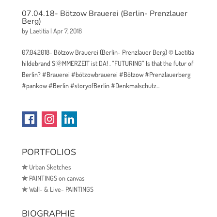
07.04.18- Bötzow Brauerei (Berlin- Prenzlauer
Berg)
by
Laetitia
|
Apr 7, 2018
07.04.2018- Bötzow Brauerei (Berlin- Prenzlauer Berg) © Laetitia
hildebrand S🌞MMERZEIT ist DA! . “FUTURING” Is that the futur of
Berlin? #Brauerei #bötzowbrauerei #Bötzow #Prenzlauerberg
#pankow #Berlin #storyofBerlin #Denkmalschutz...
PORTFOLIOS
✯
Urban Sketches
✯
PAINTINGS on canvas
✯
Wall- & Live- PAINTINGS
BIOGRAPHIE