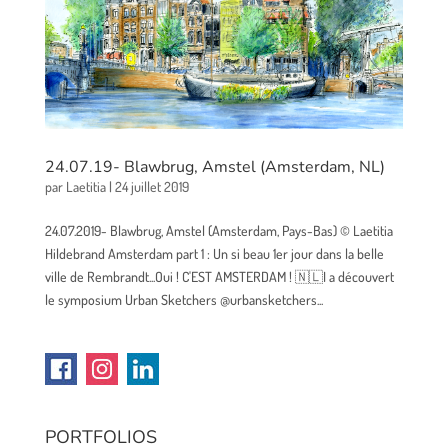
24.07.19- Blawbrug, Amstel (Amsterdam, NL)
par
Laetitia
|
24 juillet 2019
24.07.2019- Blawbrug, Amstel (Amsterdam, Pays-Bas) © Laetitia
Hildebrand Amsterdam part 1 : Un si beau 1er jour dans la belle
ville de Rembrandt...Oui ! C'EST AMSTERDAM ! 🇳🇱I a découvert
le symposium Urban Sketchers @urbansketchers...
PORTFOLIOS