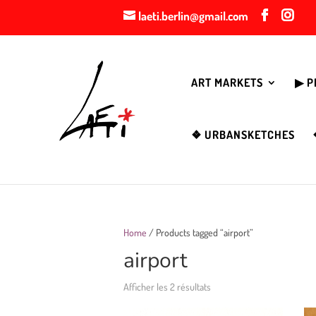
laeti.berlin@gmail.com
ART MARKETS
▶︎ 
❖ URBANSKETCHES
Home
/ Products tagged “airport”
airport
Afficher les 2 résultats