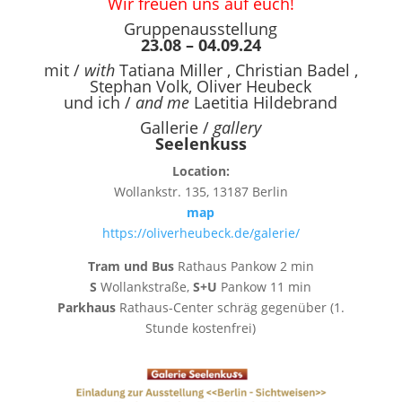
Wir freuen uns auf euch!
Gruppenausstellung
23.08
– 04.09.24
mit /
with
Tatiana Miller
,
Christian Badel
,
Stephan Volk
,
Oliver Heubeck
und ich /
and me
Laetitia Hildebrand
Gallerie /
gallery
Seelenkuss
Location:
Wollankstr. 135, 13187 Berlin
map
https://oliverheubeck.de/galerie/
Tram und Bus
Rathaus Pankow 2 min
S
Wollankstraße,
S+U
Pankow 11 min
Parkhaus
Rathaus-Center schräg gegenüber (1.
Stunde kostenfrei)