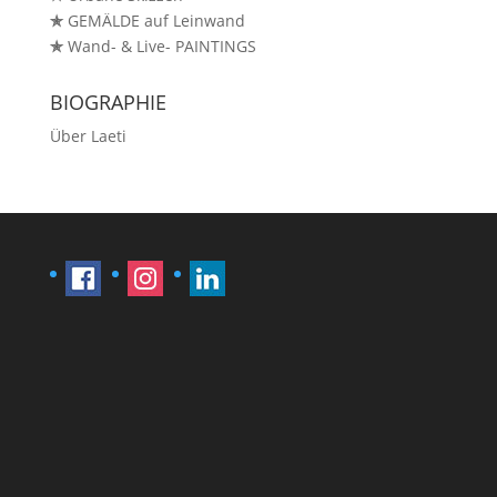
✯
GEMÄLDE auf Leinwand
✯
Wand- & Live- PAINTINGS
BIOGRAPHIE
Über Laeti