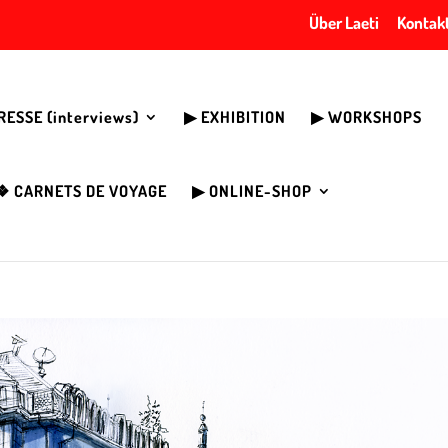
Über Laeti
Kontak
PRESSE (interviews)
▶︎ EXHIBITION
▶︎ WORKSHOPS
❖ CARNETS DE VOYAGE
▶︎ ONLINE-SHOP