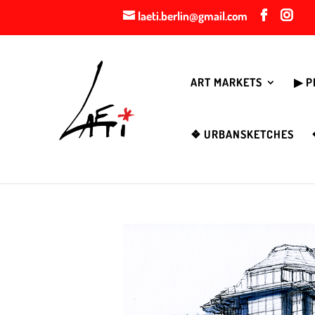
laeti.berlin@gmail.com
ART MARKETS
▶︎ 
❖ URBANSKETCHES