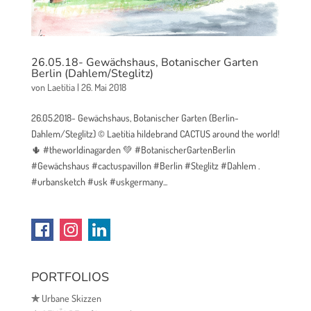
26.05.18- Gewächshaus, Botanischer Garten
Berlin (Dahlem/Steglitz)
von
Laetitia
|
26. Mai 2018
26.05.2018- Gewächshaus, Botanischer Garten (Berlin-
Dahlem/Steglitz) © Laetitia hildebrand CACTUS around the world!
🌵 #theworldinagarden 💚 #BotanischerGartenBerlin
#Gewächshaus #cactuspavillon #Berlin #Steglitz #Dahlem .
#urbansketch #usk #uskgermany...
PORTFOLIOS
✯
Urbane Skizzen