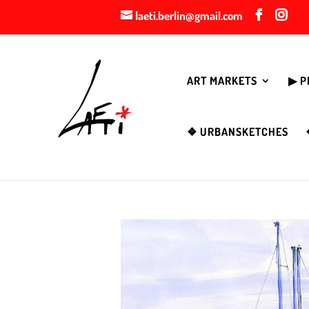
laeti.berlin@gmail.com
ART MARKETS
▶︎ 
❖ URBANSKETCHES