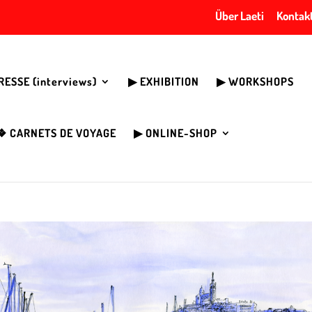
Über Laeti
Kontak
PRESSE (interviews)
▶︎ EXHIBITION
▶︎ WORKSHOPS
❖ CARNETS DE VOYAGE
▶︎ ONLINE-SHOP