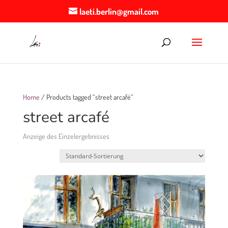
laeti.berlin@gmail.com
Home
/ Products tagged “street arcafé”
street arcafé
Anzeige des Einzelergebnisses