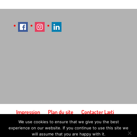
Impression
Plan du site
Contacter Læti
Conditions générales d'utilisation
We use cookies to ensure that we give you the best
Paiement et expédition
experience on our website. If you continue to use this site we
will assume that you are happy with it.