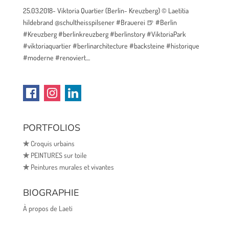
25.03.2018- Viktoria Quartier (Berlin- Kreuzberg) © Laetitia
hildebrand @schultheisspilsener #Brauerei 🍺 #Berlin
#Kreuzberg #berlinkreuzberg #berlinstory #ViktoriaPark
#viktoriaquartier #berlinarchitecture #backsteine #historique
#moderne #renoviert....
PORTFOLIOS
✯
Croquis urbains
✯
PEINTURES sur toile
✯
Peintures murales et vivantes
BIOGRAPHIE
À propos de Laeti