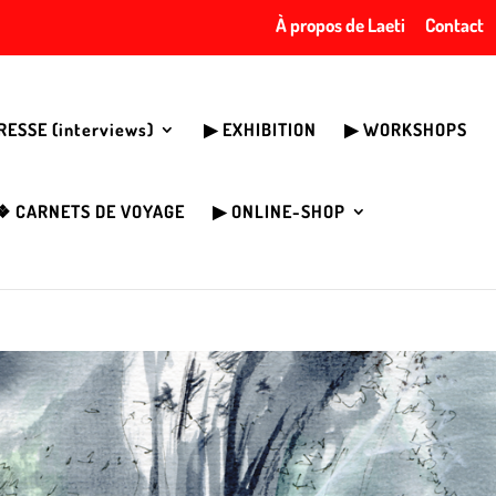
À propos de Laeti
Contact
PRESSE (interviews)
▶︎ EXHIBITION
▶︎ WORKSHOPS
❖ CARNETS DE VOYAGE
▶︎ ONLINE-SHOP