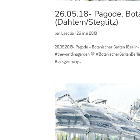
26.05.18- Pagode, Bota
(Dahlem/Steglitz)
par
Laetitia
|
26 mai 2018
26.05.2018- Pagode - Botanischer Garten (Berli
#theworldinagarden 💚 #BotanischerGartenBerli
#uskgermany...