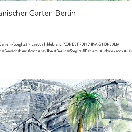
nischer Garten Berlin
n-Dahlem/Steglitz) © Laetitia hildebrand PEONIES FROM CHINA & MONGOLIA
n #Gewächshaus #cactuspavillon #Berlin #Steglitz #Dahlem . #urbansketch #us