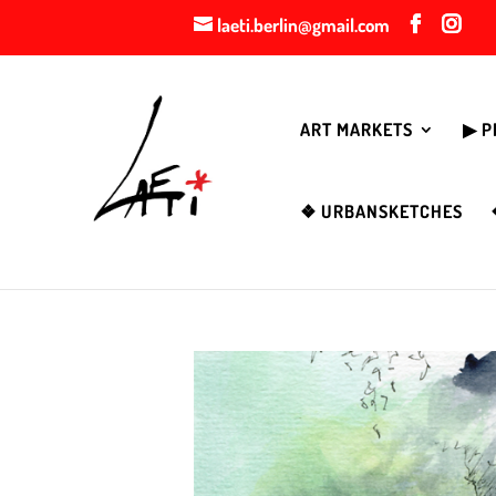
laeti.berlin@gmail.com
ART MARKETS
▶︎ 
❖ URBANSKETCHES