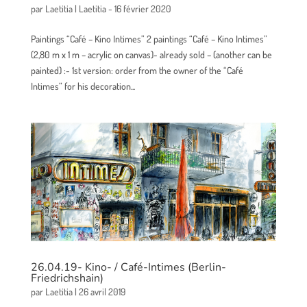
par
Laetitia
| Laetitia -
16 février 2020
Paintings “Café – Kino Intimes” 2 paintings “Café – Kino Intimes”
(2,80 m x 1 m – acrylic on canvas)- already sold – (another can be
painted) :- 1st version: order from the owner of the “Café
Intimes” for his decoration...
26.04.19- Kino- / Café-Intimes (Berlin-
Friedrichshain)
par
Laetitia
|
26 avril 2019