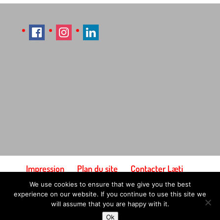
Impression
Plan du site
Contacter Læti
Conditions générales d'utilisation
We use cookies to ensure that we give you the best
Paiement et expédition
experience on our website. If you continue to use this site we
will assume that you are happy with it.
Ok
© Designed by Laetitia Hildebrand (Laeti), 2026