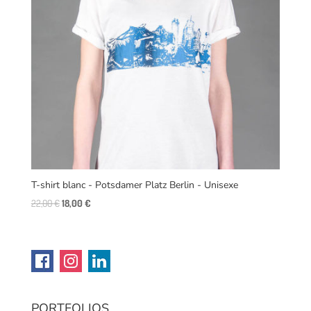
T-shirt blanc - Potsdamer Platz Berlin - Unisexe
Original
Current
22,00
€
18,00
€
price
price
was:
is:
22,00 €.
18,00 €.
PORTFOLIOS