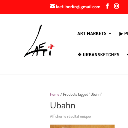
laeti.berlin@gmail.com
ART MARKETS
▶︎ 
❖ URBANSKETCHES
Home
/ Products tagged “Ubahn”
Ubahn
Afficher le résultat unique