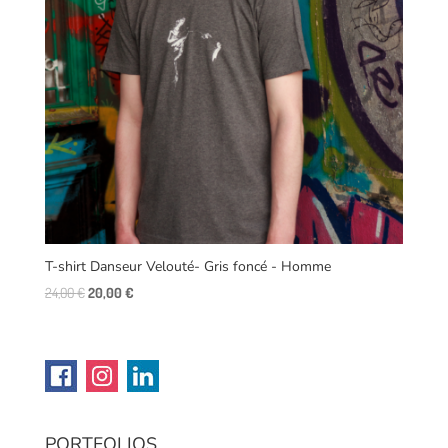
T-shirt Danseur Velouté- Gris foncé - Homme
Original
Current
24,00
€
20,00
€
price
price
was:
is:
24,00 €.
20,00 €.
PORTFOLIOS